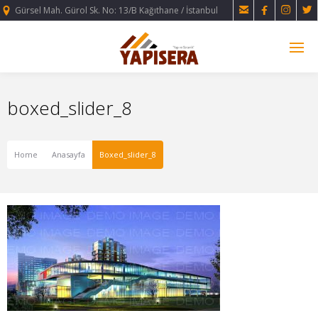




Gürsel Mah. Gürol Sk. No: 13/B Kağıthane / İstanbul
boxed_slider_8
Home
Anasayfa
Boxed_slider_8